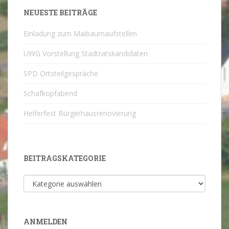
NEUESTE BEITRÄGE
Einladung zum Maibaumaufstellen
UWG Vorstellung Stadtratskandidaten
SPD Ortsteilgespräche
Schafkopfabend
Helferfest Bürgerhausrenovierung
BEITRAGSKATEGORIE
Beitragskategorie
ANMELDEN