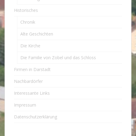
Historisches
Chronik
Alte Geschichten
Die Kirche
Die Familie von Zobel und das Schloss
Firmen in Darstadt
Nachbardörfer
Interessante Links
Impressum
Datenschutzerklärung