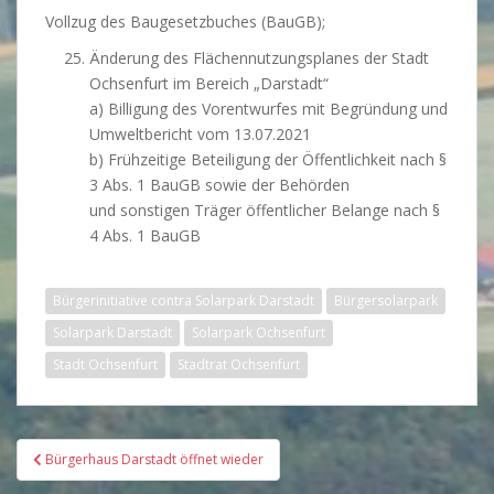
Vollzug des Baugesetzbuches (BauGB);
Änderung des Flächennutzungsplanes der Stadt
Ochsenfurt im Bereich „Darstadt“
a) Billigung des Vorentwurfes mit Begründung und
Umweltbericht vom 13.07.2021
b) Frühzeitige Beteiligung der Öffentlichkeit nach §
3 Abs. 1 BauGB sowie der Behörden
und sonstigen Träger öffentlicher Belange nach §
4 Abs. 1 BauGB
Bürgerinitiative contra Solarpark Darstadt
Bürgersolarpark
Solarpark Darstadt
Solarpark Ochsenfurt
Stadt Ochsenfurt
Stadtrat Ochsenfurt
Beitragsnavigation
Bürgerhaus Darstadt öffnet wieder