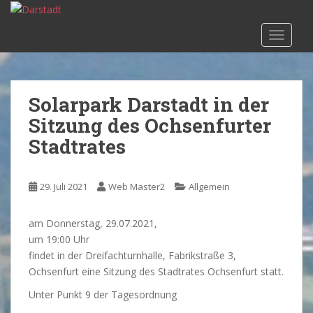
S
k
TOGGLE
i
p
t
o
Solarpark Darstadt in der
m
Sitzung des Ochsenfurter
a
i
Stadtrates
n
c
o
29. Juli 2021
Web Master2
Allgemein
n
t
am Donnerstag, 29.07.2021,
e
um 19:00 Uhr
n
findet in der Dreifachturnhalle, Fabrikstraße 3,
t
Ochsenfurt eine Sitzung des Stadtrates Ochsenfurt statt.
Unter Punkt 9 der Tagesordnung