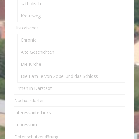
katholisch
Kreuzweg
Historisches
Chronik
Alte Geschichten
Die Kirche
Die Familie von Zobel und das Schloss
Firmen in Darstadt
Nachbardörfer
Interessante Links
Impressum
Datenschutzerklärung