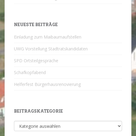
NEUESTE BEITRÄGE
Einladung zum Maibaumaufstellen
UWG Vorstellung Stadtratskandidaten
SPD Ortsteilgespräche
Schafkopfabend
Helferfest Bürgerhausrenovierung
BEITRAGSKATEGORIE
Beitragskategorie