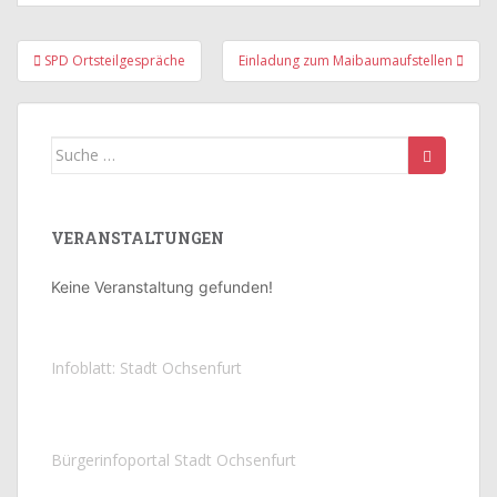
Beitragsnavigation
SPD Ortsteilgespräche
Einladung zum Maibaumaufstellen
Suche
nach:
VERANSTALTUNGEN
Keine Veranstaltung gefunden!
Infoblatt: Stadt Ochsenfurt
Bürgerinfoportal Stadt Ochsenfurt