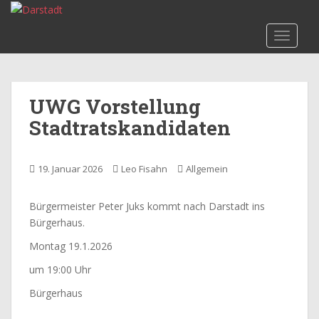
S
k
TOGGLE
i
p
t
o
UWG Vorstellung
m
Stadtratskandidaten
a
i
n
19. Januar 2026
Leo Fisahn
Allgemein
c
o
n
Bürgermeister Peter Juks kommt nach Darstadt ins
t
Bürgerhaus.
e
Montag 19.1.2026
n
um 19:00 Uhr
t
Bürgerhaus