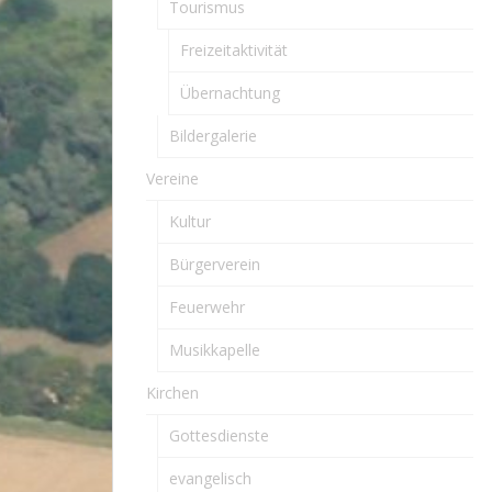
Tourismus
Freizeitaktivität
Übernachtung
Bildergalerie
Vereine
Kultur
Bürgerverein
Feuerwehr
Musikkapelle
Kirchen
Gottesdienste
evangelisch