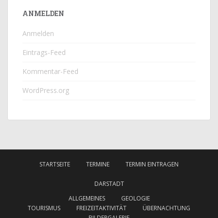
ANMELDEN
Anmelden
Eintrags-Feed
Kommentar-Feed
WordPress.org
STARTSEITE
TERMINE
TERMIN EINTRAGEN
DARSTADT
ALLGEMEINES
GEOLOGIE
TOURISMUS
FREIZEITAKTIVITÄT
ÜBERNACHTUNG
BILDERGALERIE