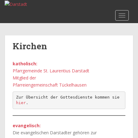
S
k
TOGGLE
i
p
t
o
Kirchen
m
a
i
katholisch:
n
Pfarrgemeinde St. Laurentius Darstadt
c
Mitglied der
o
Pfarreiengemeinschaft Tückelhausen
n
t
Zur Übersicht der Gottesdienste kommen sie 
e
hier
.
n
t
evangelisch:
Die evangelischen Darstadter gehören zur