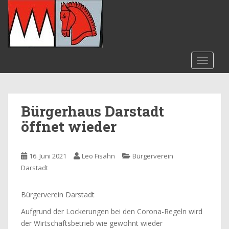
S
k
i
p
t
TOGGLE
o
m
a
i
Bürgerhaus Darstadt
n
öffnet wieder
c
o
n
16. Juni 2021
Leo Fisahn
Bürgerverein
t
Darstadt
e
n
t
Bürgerverein Darstadt
Aufgrund der Lockerungen bei den Corona-Regeln wird
der Wirtschaftsbetrieb wie gewohnt wieder