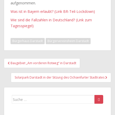
aufgenommen.
Was ist in Bayern erlaubt? (Link BR-Teil-Lockdown)
Wie sind die Fallzahlen in Deutschland? (Link zum
Tagesspiegel)
Bürgerhaus Darstadt
Bürgervereinsheim Darstadt
Beitragsnavigation
Baugebiet „Am vorderen Rotweg“ in Darstadt
Solarpark Darstadt in der Sitzung des Ochsenfurter Stadtrates
Suche
nach: