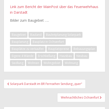
Link zum Bericht der MainPost über das Feuerwehrhaus
in Darstadt
Bilder zum Baugebiet …..
Baugebiet
Bauland
Bauleitplanung Solarpark
Bauplanung
Bauplatz in Ochsenfurt
Bauplätze zu verkaufen
Bauplatzpreise
Bebauungsplan
Eigene 4 Wände
Erschließung
Hausbau
Neubau
Siedlung
Wohnen
Wohngebiet
Wohnung
Beitragsnavigation
Solarpark Darstadt im BR Fernsehen Sendung „quer“
Weihnachtliches Ochsenfurt