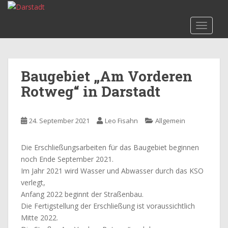
S
k
TOGGLE
i
p
t
o
Baugebiet „Am Vorderen
m
Rotweg“ in Darstadt
a
i
n
24. September 2021
Leo Fisahn
Allgemein
c
o
n
Die Erschließungsarbeiten für das Baugebiet beginnen
t
noch Ende September 2021.
e
Im Jahr 2021 wird Wasser und Abwasser durch das KSO
n
verlegt,
t
Anfang 2022 beginnt der Straßenbau.
Die Fertigstellung der Erschließung ist voraussichtlich
Mitte 2022.