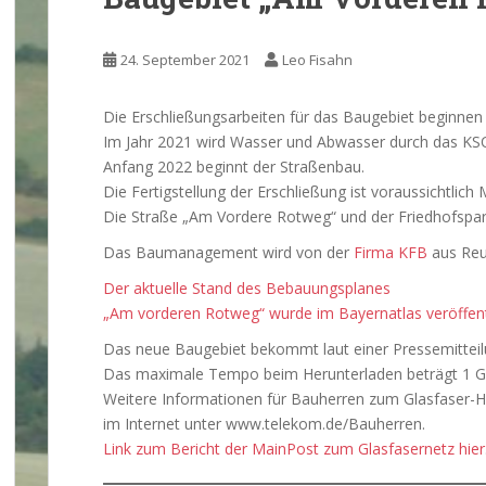
24. September 2021
Leo Fisahn
Die Erschließungsarbeiten für das Baugebiet beginne
Im Jahr 2021 wird Wasser und Abwasser durch das KSO
Anfang 2022 beginnt der Straßenbau.
Die Fertigstellung der Erschließung ist voraussichtlich 
Die Straße „Am Vordere Rotweg“ und der Friedhofsparkp
Das Baumanagement wird von der
Firma KFB
aus Reu
Der aktuelle Stand des Bebauungsplanes
„Am vorderen Rotweg“ wurde im Bayernatlas veröffentlic
Das neue Baugebiet bekommt laut einer Pressemitteilu
Das maximale Tempo beim Herunterladen beträgt 1 GBi
Weitere Informationen für Bauherren zum Glasfaser-H
im Internet unter www.telekom.de/Bauherren.
Link zum Bericht der MainPost zum Glasfasernetz hier