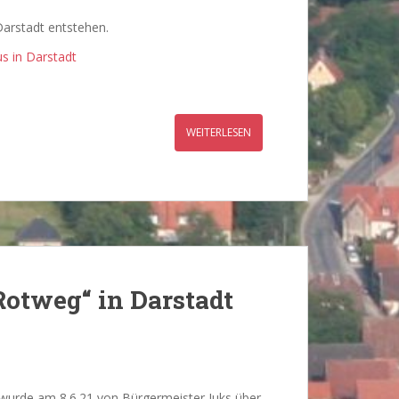
arstadt entstehen.
s in Darstadt
WEITERLESEN
otweg“ in Darstadt
wurde am 8.6.21 von Bürgermeister Juks über