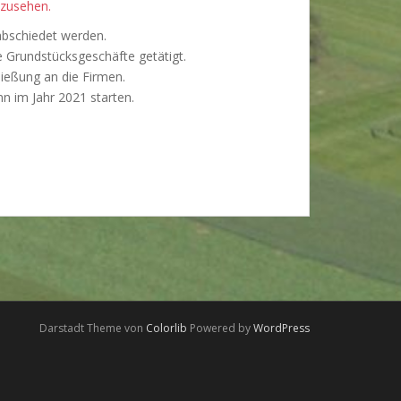
nzusehen.
abschiedet werden.
e Grundstücksgeschäfte getätigt.
ließung an die Firmen.
n im Jahr 2021 starten.
Darstadt Theme von
Colorlib
Powered by
WordPress