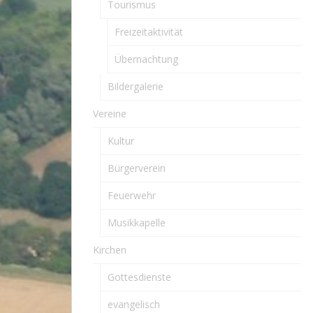
Tourismus
Freizeitaktivität
Übernachtung
Bildergalerie
Vereine
Kultur
Bürgerverein
Feuerwehr
Musikkapelle
Kirchen
Gottesdienste
evangelisch