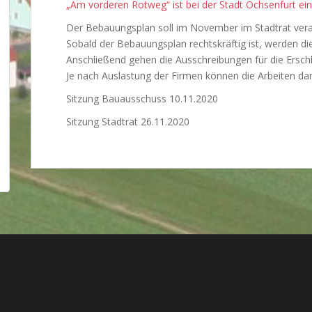
„Am vorderen Rotweg“ ist bei der Stadt Ochsenfurt ei
Der Bebauungsplan soll im November im Stadtrat ver
Sobald der Bebauungsplan rechtskräftig ist, werden di
Anschließend gehen die Ausschreibungen für die Ersch
Je nach Auslastung der Firmen können die Arbeiten dan
Sitzung Bauausschuss 10.11.2020
Sitzung Stadtrat 26.11.2020