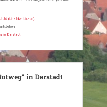
ht (Link hier klicken).
entstehen.
s in Darstadt
otweg“ in Darstadt