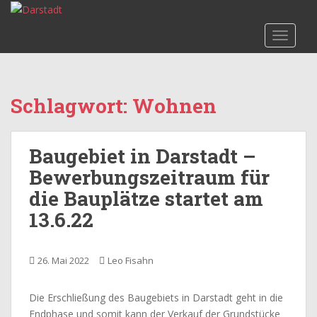
S
k
TOGGLE
i
p
t
o
Schlagwort:
Wohnen
m
a
i
Baugebiet in Darstadt –
n
c
Bewerbungszeitraum für
o
die Bauplätze startet am
n
13.6.22
t
e
n
26. Mai 2022
Leo Fisahn
t
Die Erschließung des Baugebiets in Darstadt geht in die
Endphase und somit kann der Verkauf der Grundstücke