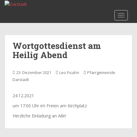
S
k
TOGGLE
i
p
t
o
Wortgottesdienst am
m
Heilig Abend
a
i
n
23. Dezember 2021
Leo Fisahn
Pfarrgemeinde
c
Darstadt
o
n
t
24.12.2021
e
um 17:00 Uhr im Freien am Kirchplatz
n
Herzliche Einladung an Alle!
t