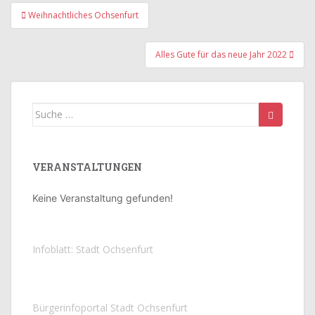
Beitragsnavigation
Weihnachtliches Ochsenfurt
Alles Gute für das neue Jahr 2022
Suche
nach:
VERANSTALTUNGEN
Keine Veranstaltung gefunden!
Infoblatt: Stadt Ochsenfurt
Bürgerinfoportal Stadt Ochsenfurt