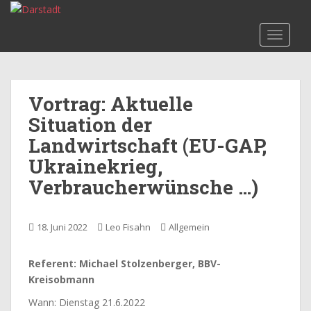
S
k
TOGGLE
i
p
t
o
Vortrag: Aktuelle
m
Situation der
a
i
Landwirtschaft (EU-GAP,
n
Ukrainekrieg,
c
Verbraucherwünsche …)
o
n
t
18. Juni 2022
Leo Fisahn
Allgemein
e
n
t
Referent: Michael Stolzenberger, BBV-
Kreisobmann
Wann: Dienstag 21.6.2022