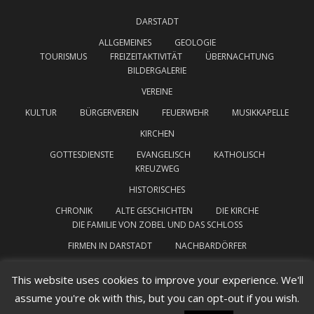
DARSTADT
ALLGEMEINES
GEOLOGIE
TOURISMUS
FREIZEITAKTIVITÄT
ÜBERNACHTUNG
BILDERGALERIE
VEREINE
KULTUR
BÜRGERVEREIN
FEUERWEHR
MUSIKKAPELLE
KIRCHEN
GOTTESDIENSTE
EVANGELISCH
KATHOLISCH
KREUZWEG
HISTORISCHES
CHRONIK
ALTE GESCHICHTEN
DIE KIRCHE
DIE FAMILIE VON ZOBEL UND DAS SCHLOSS
FIRMEN IN DARSTADT
NACHBARDÖRFER
INTERESSANTE LINKS
IMPRESSUM
This website uses cookies to improve your experience. We'll
assume you're ok with this, but you can opt-out if you wish.
DATENSCHUTZERKLÄRUNG