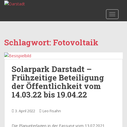
S
k
TOGGLE
i
p
t
o
Schlagwort:
Fotovoltaik
m
a
i
n
Solarpark Darstadt –
c
o
Frühzeitige Beteiligung
n
der Öffentlichkeit vom
t
14.03.22 bis 19.04.22
e
n
t
3. April 2022
Leo Fisahn
Die Planunterlagen in der Fassung vom 13.07.2021