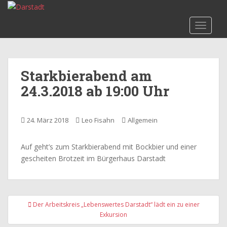
S
k
TOGGLE
i
p
t
o
Starkbierabend am
m
24.3.2018 ab 19:00 Uhr
a
i
n
24. März 2018
Leo Fisahn
Allgemein
c
o
n
Auf geht’s zum Starkbierabend mit Bockbier und einer
t
gescheiten Brotzeit im Bürgerhaus Darstadt
e
n
t
Beitragsnavigation
Der Arbeitskreis „Lebenswertes Darstadt“ lädt ein zu einer
Exkursion