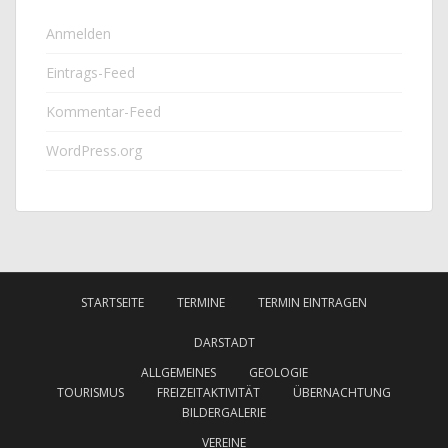
Anmelden
Eintrags-Feed
Kommentar-Feed
WordPress.org
STARTSEITE
TERMINE
TERMIN EINTRAGEN
DARSTADT
ALLGEMEINES
GEOLOGIE
TOURISMUS
FREIZEITAKTIVITÄT
ÜBERNACHTUNG
BILDERGALERIE
VEREINE