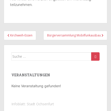
teilzunehmen.
Beitragsnavigation
Kirchweih-Essen
Bürgerversammlung Mobilfunkausbau
Suche
nach:
VERANSTALTUNGEN
Keine Veranstaltung gefunden!
Infoblatt: Stadt Ochsenfurt