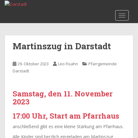
S
k
TOGGLE
i
p
t
o
Martinszug in Darstadt
m
a
i
29. Oktober 2023
Leo Fisahn
Pfarrgemeinde
n
Darstadt
c
o
n
Samstag, den 11. November
t
2023
e
n
17:00 Uhr, Start am Pfarrhaus
t
anschließend gibt es eine kleine Stärkung am Pfarrhaus.
Alle Kinder sind herzlich eingeladen am Martinszug