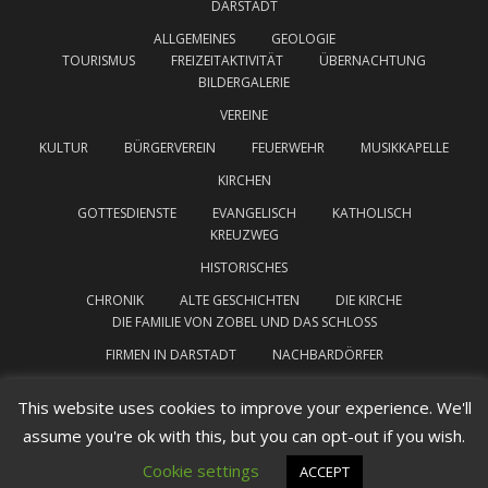
DARSTADT
ALLGEMEINES
GEOLOGIE
TOURISMUS
FREIZEITAKTIVITÄT
ÜBERNACHTUNG
BILDERGALERIE
VEREINE
KULTUR
BÜRGERVEREIN
FEUERWEHR
MUSIKKAPELLE
KIRCHEN
GOTTESDIENSTE
EVANGELISCH
KATHOLISCH
KREUZWEG
HISTORISCHES
CHRONIK
ALTE GESCHICHTEN
DIE KIRCHE
DIE FAMILIE VON ZOBEL UND DAS SCHLOSS
FIRMEN IN DARSTADT
NACHBARDÖRFER
INTERESSANTE LINKS
IMPRESSUM
This website uses cookies to improve your experience. We'll
assume you're ok with this, but you can opt-out if you wish.
DATENSCHUTZERKLÄRUNG
Cookie settings
ACCEPT
Darstadt Theme von
Colorlib
Powered by
WordPress