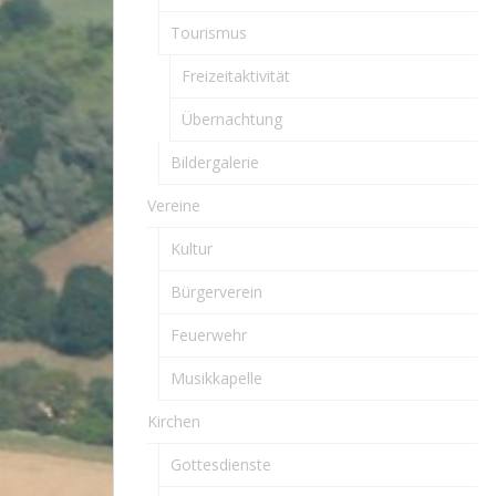
Tourismus
Freizeitaktivität
Übernachtung
Bildergalerie
Vereine
Kultur
Bürgerverein
Feuerwehr
Musikkapelle
Kirchen
Gottesdienste