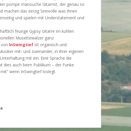
nd ein pompe manouche Gitarrist, der genau so
 und machen das einzig Sinnvolle was ihnen
egenseitig und spielen mit Understatement und
ftlich feurige Gypsy Gitarre im kühlen
tionellen Musettewalzer ganz
k von
InSwingtief
ist organisch und
usiker mit- und zueinander, in ihrer eigenen
Unterhaltung mit ein. Eine Sprache die
tut dies auch beim Publikum – der Funke
mit“ wenn InSwingtief loslegt.
de