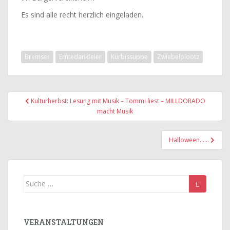
Es sind alle recht herzlich eingeladen.
Bremser
Erntedankfeier
Kürbissuppe
Zwiebelplootz
Beitragsnavigation
Kulturherbst: Lesung mit Musik – Tommi liest – MILLDORADO
macht Musik
Halloween……
Suche
nach:
VERANSTALTUNGEN