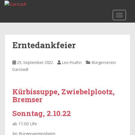
S
k
TOGGLE
i
p
t
o
Erntedankfeier
m
a
i
25. September 2022
Leo Fisahn
Bürgerverein
n
Darstadt
c
o
n
Kürbissuppe, Zwiebelplootz,
t
Bremser
e
n
Sonntag, 2.10.22
t
ab 11:00 Uhr
Im Bürgervereinsheim