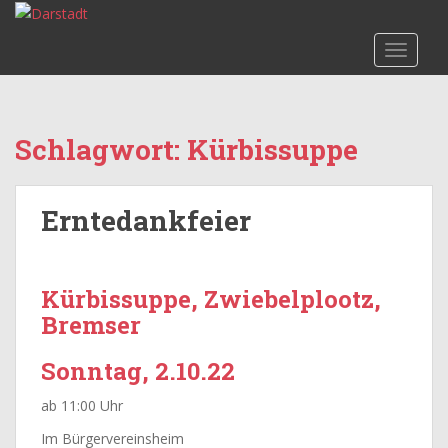
S
k
TOGGLE
i
p
t
o
Schlagwort:
Kürbissuppe
m
a
i
Erntedankfeier
n
c
o
n
Kürbissuppe, Zwiebelplootz,
t
Bremser
e
n
Sonntag, 2.10.22
t
ab 11:00 Uhr
Im Bürgervereinsheim