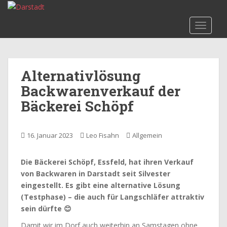
S
k
TOGGLE
i
p
t
o
Alternativlösung
m
Backwarenverkauf der
a
i
Bäckerei Schöpf
n
c
o
16. Januar 2023
Leo Fisahn
Allgemein
n
t
Die Bäckerei Schöpf, Essfeld, hat ihren Verkauf
e
von Backwaren in Darstadt seit Silvester
n
eingestellt. Es gibt eine alternative Lösung
t
(Testphase) – die auch für Langschläfer attraktiv
sein dürfte
😊
Damit wir im Dorf auch weiterhin an Samstagen ohne