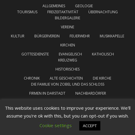
ALLGEMEINES
GEOLOGIE
TOURISMUS
FREIZEITAKTIVITÄT
ÜBERNACHTUNG
BILDERGALERIE
VEREINE
KULTUR
BÜRGERVEREIN
FEUERWEHR
MUSIKKAPELLE
KIRCHEN
GOTTESDIENSTE
EVANGELISCH
KATHOLISCH
KREUZWEG
HISTORISCHES
CHRONIK
ALTE GESCHICHTEN
DIE KIRCHE
DIE FAMILIE VON ZOBEL UND DAS SCHLOSS
FIRMEN IN DARSTADT
NACHBARDÖRFER
INTERESSANTE LINKS
IMPRESSUM
This website uses cookies to improve your experience. We'll
assume you're ok with this, but you can opt-out if you wish.
DATENSCHUTZERKLÄRUNG
Cookie settings
ACCEPT
Darstadt Theme von
Colorlib
Powered by
WordPress