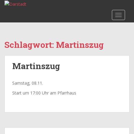
S
k
TOGGLE
i
p
t
o
Schlagwort:
Martinszug
m
a
i
Martinszug
n
c
o
Samstag, 08.11.
n
t
Start um 17:00 Uhr am Pfarrhaus
e
n
t