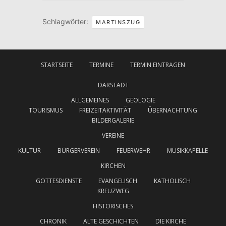
Schlagwörter:
MARTINSZUG
STARTSEITE
TERMINE
TERMIN EINTRAGEN
DARSTADT
ALLGEMEINES
GEOLOGIE
TOURISMUS
FREIZEITAKTIVITÄT
ÜBERNACHTUNG
BILDERGALERIE
VEREINE
KULTUR
BÜRGERVEREIN
FEUERWEHR
MUSIKKAPELLE
KIRCHEN
GOTTESDIENSTE
EVANGELISCH
KATHOLISCH
KREUZWEG
HISTORISCHES
CHRONIK
ALTE GESCHICHTEN
DIE KIRCHE