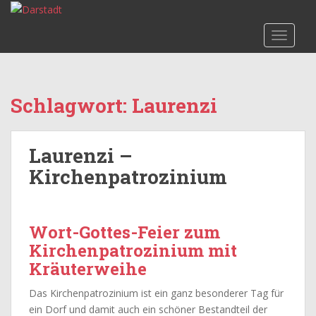
S
k
TOGGLE
i
p
t
o
Schlagwort:
Laurenzi
m
a
i
Laurenzi –
n
c
Kirchenpatrozinium
o
n
t
Wort-Gottes-Feier zum
e
Kirchenpatrozinium mit
n
Kräuterweihe
t
Das Kirchenpatrozinium ist ein ganz besonderer Tag für
ein Dorf und damit auch ein schöner Bestandteil der