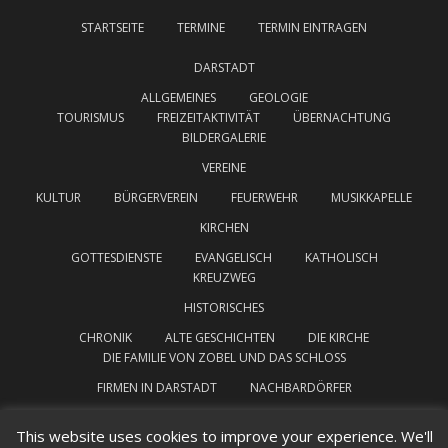
STARTSEITE
TERMINE
TERMIN EINTRAGEN
DARSTADT
ALLGEMEINES
GEOLOGIE
TOURISMUS
FREIZEITAKTIVITÄT
ÜBERNACHTUNG
BILDERGALERIE
VEREINE
KULTUR
BÜRGERVEREIN
FEUERWEHR
MUSIKKAPELLE
KIRCHEN
GOTTESDIENSTE
EVANGELISCH
KATHOLISCH
KREUZWEG
HISTORISCHES
CHRONIK
ALTE GESCHICHTEN
DIE KIRCHE
DIE FAMILIE VON ZOBEL UND DAS SCHLOSS
FIRMEN IN DARSTADT
NACHBARDÖRFER
INTERESSANTE LINKS
IMPRESSUM
This website uses cookies to improve your experience. We'll