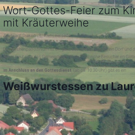
Wort-Gottes-Feier zum Ki
mit Kräuterweihe
Zelebrant: Diakon i.R.: Karl Leierseder
Das Kirchenpatrozinium ist ein ganz besonderer Tag für ein Dorf und d
Daher freut sich das Gemeindeteam über zahlreiche Besucher im Gotte
I
m Anschluss an den Gottesdienst
, (ab ca. 10:30 Uhr) gibt es ein
Weißwurstessen zu Laur
im Bürgerhaus.
Hier kann man den Vormittag bei einem Frühschoppen (mit oder ohne
Weißwürsten ausklingen lassen. Der Bürgerverein freut sich auf euch!