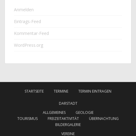
Anmelden
Eintrags-Feed
Kommentar-Feed
WordPress.org
STARTSEITE
TERMINE
TERMIN EINTRAGEN
DARSTADT
ALLGEMEINES
GEOLOGIE
TOURISMUS
FREIZEITAKTIVITÄT
ÜBERNACHTUNG
BILDERGALERIE
VEREINE