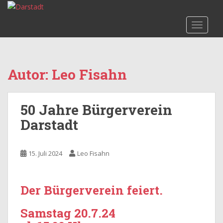
S
k
TOGGLE
i
p
t
o
Autor:
Leo Fisahn
m
a
i
50 Jahre Bürgerverein
n
c
Darstadt
o
n
15. Juli 2024
Leo Fisahn
t
e
n
Der Bürgerverein feiert.
t
Samstag 20.7.24