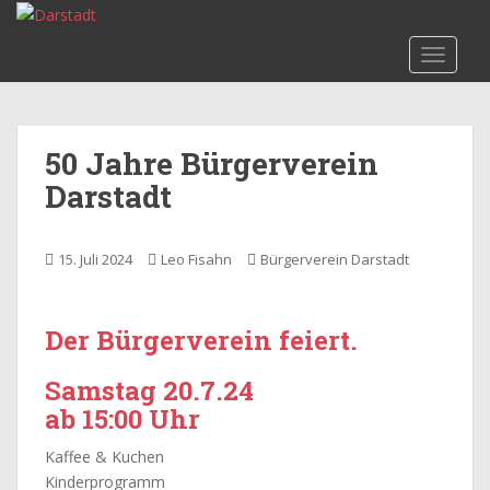
S
k
TOGGLE
i
p
t
o
50 Jahre Bürgerverein
m
Darstadt
a
i
n
15. Juli 2024
Leo Fisahn
Bürgerverein Darstadt
c
o
n
Der Bürgerverein feiert.
t
e
Samstag 20.7.24
n
ab 15:00 Uhr
t
Kaffee & Kuchen
Kinderprogramm