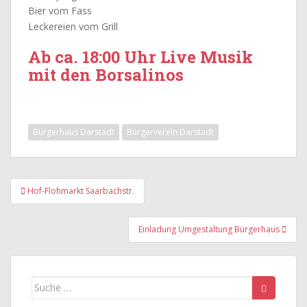
Bier vom Fass
Leckereien vom Grill
Ab ca. 18:00 Uhr Live Musik
mit den Borsalinos
Bürgerhaus Darstadt
Bürgerverein Darstadt
Beitragsnavigation
Hof-Flohmarkt Saarbachstr.
Einladung Umgestaltung Bürgerhaus
Suche
nach: