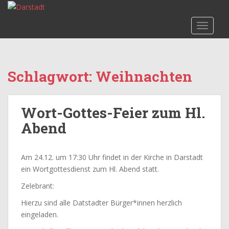
S
k
TOGGLE
i
p
t
o
Schlagwort:
Weihnachten
m
a
i
Wort-Gottes-Feier zum Hl.
n
c
Abend
o
n
Am 24.12. um 17:30 Uhr findet in der Kirche in Darstadt
t
ein Wortgottesdienst zum Hl. Abend statt.
e
n
Zelebrant:
t
Hierzu sind alle Datstadter Bürger*innen herzlich
eingeladen.