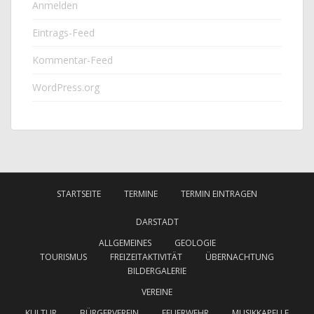
Anmelden
Eintrags-Feed
Kommentar-Feed
WordPress.org
STARTSEITE
TERMINE
TERMIN EINTRAGEN
DARSTADT
ALLGEMEINES
GEOLOGIE
TOURISMUS
FREIZEITAKTIVITÄT
ÜBERNACHTUNG
BILDERGALERIE
VEREINE
KULTUR
BÜRGERVEREIN
FEUERWEHR
MUSIKKAPELLE