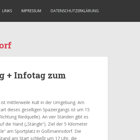
LINKS
IMPRESSUM
DATENSCHUTZERKLÄRUNG
orf
 + Infotag zum
st mittlerweile Kult in der Umgebung. Am
art dieses geselligen Spaziergangs ist um 15
ichtung Riedquelle). An vier Ständen gibt es
f die Hand („Stängle“). Ziel der 5 Kilometer
tle“ am Sportplatz in Goßmannsdorf. Die
 Stand am Start schließt um 17 Uhr, die