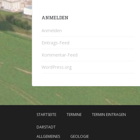
ANMELDEN
Anmelden
Eintrags-Feed
Kommentar-Feed
WordPress.org
STARTSEITE
TERMINE
TERMIN EINTRAGEN
DARSTADT
ALLGEMEINES
GEOLOGIE