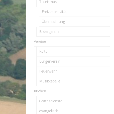
Tourismus
Freizeitaktivität
Übernachtung
Bildergalerie
Vereine
Kultur
Bürgerverein
Feuerwehr
Musikkapelle
Kirchen
Gottesdienste
evangelisch