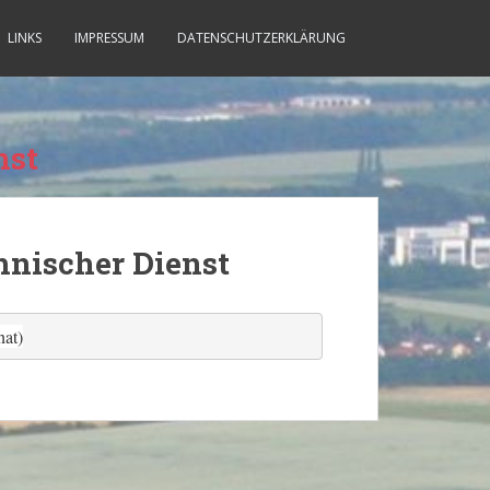
LINKS
IMPRESSUM
DATENSCHUTZERKLÄRUNG
nst
hnischer Dienst
nat)