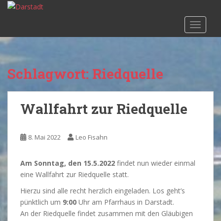
S
k
TOGGLE
i
p
t
o
Schlagwort:
Riedquelle
m
a
i
Wallfahrt zur Riedquelle
n
c
o
8. Mai 2022
Leo Fisahn
n
t
Am Sonntag, den 15.5.2022
findet nun wieder einmal
e
eine Wallfahrt zur Riedquelle statt.
n
t
Hierzu sind alle recht herzlich eingeladen. Los geht’s
pünktlich um
9:00
Uhr am Pfarrhaus in Darstadt.
An der Riedquelle findet zusammen mit den Gläubigen