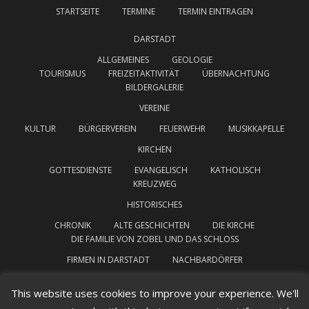
STARTSEITE
TERMINE
TERMIN EINTRAGEN
DARSTADT
ALLGEMEINES
GEOLOGIE
TOURISMUS
FREIZEITAKTIVITÄT
ÜBERNACHTUNG
BILDERGALERIE
VEREINE
KULTUR
BÜRGERVEREIN
FEUERWEHR
MUSIKKAPELLE
KIRCHEN
GOTTESDIENSTE
EVANGELISCH
KATHOLISCH
KREUZWEG
HISTORISCHES
CHRONIK
ALTE GESCHICHTEN
DIE KIRCHE
DIE FAMILIE VON ZOBEL UND DAS SCHLOSS
FIRMEN IN DARSTADT
NACHBARDÖRFER
INTERESSANTE LINKS
IMPRESSUM
This website uses cookies to improve your experience. We'll