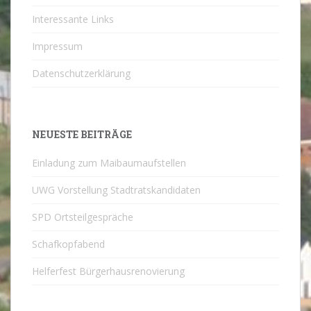
Interessante Links
Impressum
Datenschutzerklärung
NEUESTE BEITRÄGE
Einladung zum Maibaumaufstellen
UWG Vorstellung Stadtratskandidaten
SPD Ortsteilgespräche
Schafkopfabend
Helferfest Bürgerhausrenovierung