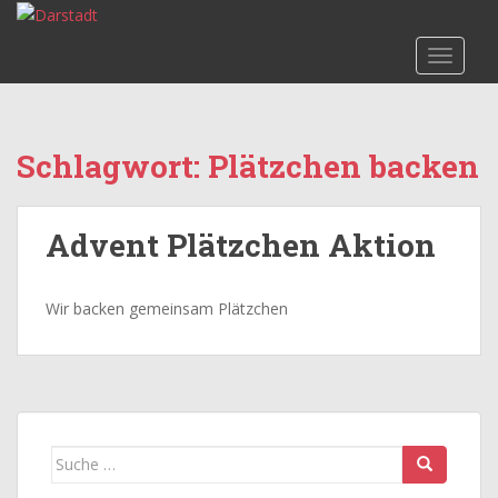
S
k
TOGGLE
i
p
t
o
Schlagwort:
Plätzchen backen
m
a
i
Advent Plätzchen Aktion
n
c
o
Wir backen gemeinsam Plätzchen
n
t
e
n
t
Suche
nach: