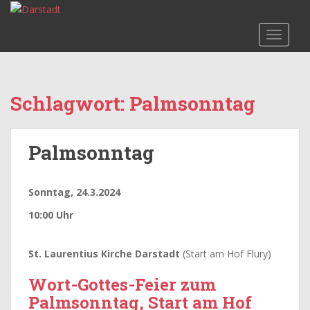
S
k
TOGGLE
i
p
t
o
Schlagwort:
Palmsonntag
m
a
i
Palmsonntag
n
c
o
Sonntag, 24.3.2024
n
t
10:00 Uhr
e
n
St. Laurentius Kirche Darstadt
(Start am Hof Flury)
t
Wort-Gottes-Feier zum
Palmsonntag, Start am Hof