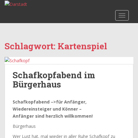
S
k
TOGGLE
i
p
t
o
Schlagwort:
Kartenspiel
m
a
i
n
Schafkopfabend im
c
o
Bürgerhaus
n
t
Schafkopfabend –>für Anfänger,
e
Wiedereinsteiger und Könner –
n
Anfänger sind herzlich willkommen!
t
Bürgerhaus
Wer Lust hat, mal wieder in aller Ruhe Schafkopf zu