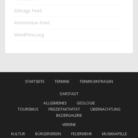
Eintrags-Feed
Kommentar-Feed
WordPress.org
STARTSEITE
TERMINE
TERMIN EINTRAGEN
DARSTADT
ALLGEMEINES
GEOLOGIE
TOURISMUS
FREIZEITAKTIVITÄT
ÜBERNACHTUNG
BILDERGALERIE
VEREINE
KULTUR
BÜRGERVEREIN
FEUERWEHR
MUSIKKAPELLE