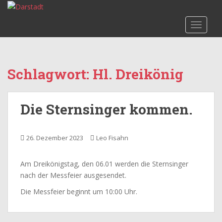
S
k
TOGGLE
i
p
t
o
Schlagwort:
Hl. Dreikönig
m
a
i
Die Sternsinger kommen.
n
c
o
26. Dezember 2023
Leo Fisahn
n
t
Am Dreikönigstag, den 06.01 werden die Sternsinger
e
nach der Messfeier ausgesendet.
n
t
Die Messfeier beginnt um 10:00 Uhr.