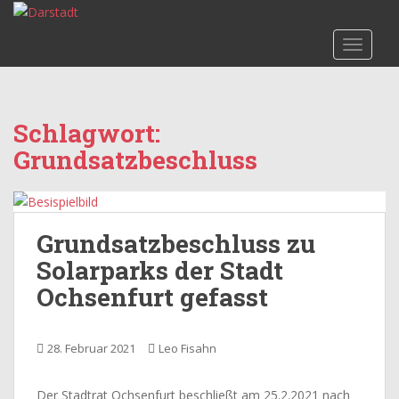
S
k
TOGGLE
i
p
t
o
Schlagwort:
m
Grundsatzbeschluss
a
i
n
c
o
Grundsatzbeschluss zu
n
Solarparks der Stadt
t
Ochsenfurt gefasst
e
n
t
28. Februar 2021
Leo Fisahn
Der Stadtrat Ochsenfurt beschließt am 25.2.2021 nach