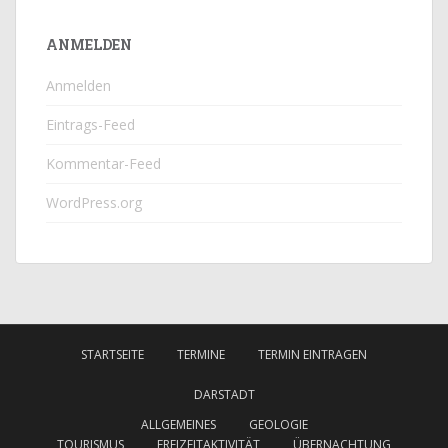
ANMELDEN
Anmelden
Eintrags-Feed
Kommentar-Feed
WordPress.org
STARTSEITE
TERMINE
TERMIN EINTRAGEN
DARSTADT
ALLGEMEINES
GEOLOGIE
TOURISMUS
FREIZEITAKTIVITÄT
ÜBERNACHTUNG