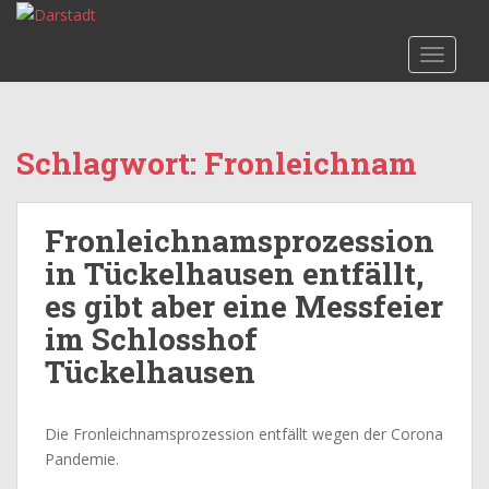
S
k
TOGGLE
i
p
t
o
Schlagwort:
Fronleichnam
m
a
i
Fronleichnamsprozession
n
c
in Tückelhausen entfällt,
o
es gibt aber eine Messfeier
n
im Schlosshof
t
Tückelhausen
e
n
t
Die Fronleichnamsprozession entfällt wegen der Corona
Pandemie.