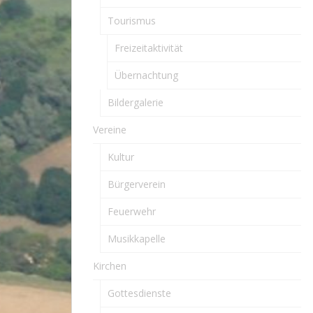
Tourismus
Freizeitaktivität
Übernachtung
Bildergalerie
Vereine
Kultur
Bürgerverein
Feuerwehr
Musikkapelle
Kirchen
Gottesdienste