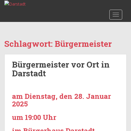
S
k
TOGGLE
i
p
t
o
Schlagwort:
Bürgermeister
m
a
i
Bürgermeister vor Ort in
n
c
Darstadt
o
n
t
am Dienstag, den 28. Januar
e
2025
n
t
um 19:00 Uhr
im Bürgerhaus Darstadt