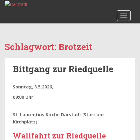
S
k
TOGGLE
i
p
t
o
Schlagwort:
Brotzeit
m
a
i
Bittgang zur Riedquelle
n
c
o
Sonntag, 3.5.2026,
n
t
09:00 Uhr
e
n
St. Laurentius Kirche Darstadt
(
Start am
t
Kirchplatz
)
Wallfahrt zur Riedquelle