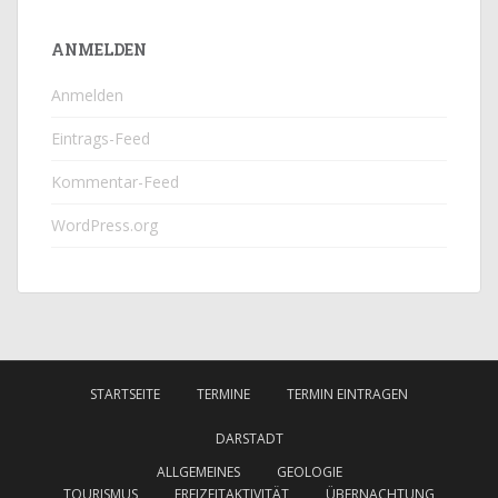
ANMELDEN
Anmelden
Eintrags-Feed
Kommentar-Feed
WordPress.org
STARTSEITE
TERMINE
TERMIN EINTRAGEN
DARSTADT
ALLGEMEINES
GEOLOGIE
TOURISMUS
FREIZEITAKTIVITÄT
ÜBERNACHTUNG