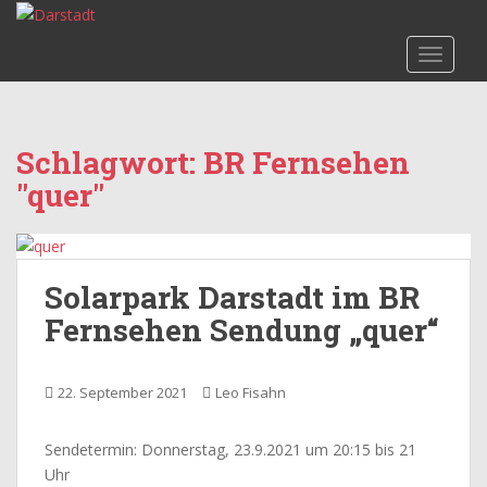
S
k
TOGGLE
i
p
t
o
Schlagwort:
BR Fernsehen
m
"quer"
a
i
n
c
o
Solarpark Darstadt im BR
n
Fernsehen Sendung „quer“
t
e
n
22. September 2021
Leo Fisahn
t
Sendetermin: Donnerstag, 23.9.2021 um 20:15 bis 21
Uhr