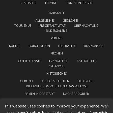
STARTSEITE
TERMINE
TERMIN EINTRAGEN
DARSTADT
ALLGEMEINES
GEOLOGIE
TOURISMUS
FREIZEITAKTIVITÄT
ÜBERNACHTUNG
BILDERGALERIE
VEREINE
KULTUR
BÜRGERVEREIN
FEUERWEHR
MUSIKKAPELLE
KIRCHEN
GOTTESDIENSTE
EVANGELISCH
KATHOLISCH
KREUZWEG
HISTORISCHES
CHRONIK
ALTE GESCHICHTEN
DIE KIRCHE
DIE FAMILIE VON ZOBEL UND DAS SCHLOSS
FIRMEN IN DARSTADT
NACHBARDÖRFER
INTERESSANTE LINKS
IMPRESSUM
This website uses cookies to improve your experience. We'll
assume you're ok with this, but you can opt-out if you wish.