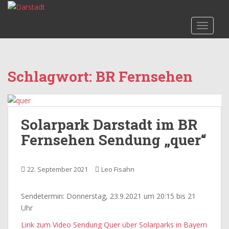
S
k
TOGGLE
i
p
t
o
Schlagwort:
BR Fernsehen
m
a
i
n
Solarpark Darstadt im BR
c
o
Fernsehen Sendung „quer“
n
t
22. September 2021
Leo Fisahn
e
n
t
Sendetermin: Donnerstag, 23.9.2021 um 20:15 bis 21
Uhr
Link zum Video Sendung Quer über Solarparks in Bayern