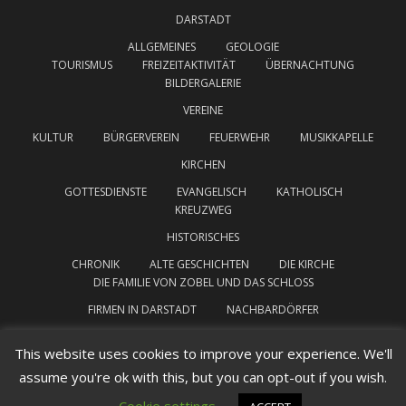
DARSTADT
ALLGEMEINES
GEOLOGIE
TOURISMUS
FREIZEITAKTIVITÄT
ÜBERNACHTUNG
BILDERGALERIE
VEREINE
KULTUR
BÜRGERVEREIN
FEUERWEHR
MUSIKKAPELLE
KIRCHEN
GOTTESDIENSTE
EVANGELISCH
KATHOLISCH
KREUZWEG
HISTORISCHES
CHRONIK
ALTE GESCHICHTEN
DIE KIRCHE
DIE FAMILIE VON ZOBEL UND DAS SCHLOSS
FIRMEN IN DARSTADT
NACHBARDÖRFER
INTERESSANTE LINKS
IMPRESSUM
This website uses cookies to improve your experience. We'll
assume you're ok with this, but you can opt-out if you wish.
DATENSCHUTZERKLÄRUNG