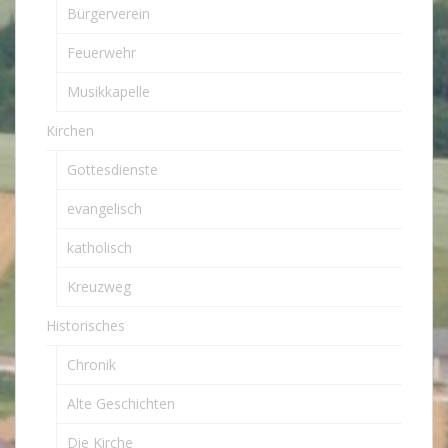
Bürgerverein
Feuerwehr
Musikkapelle
Kirchen
Gottesdienste
evangelisch
katholisch
Kreuzweg
Historisches
Chronik
Alte Geschichten
Die Kirche