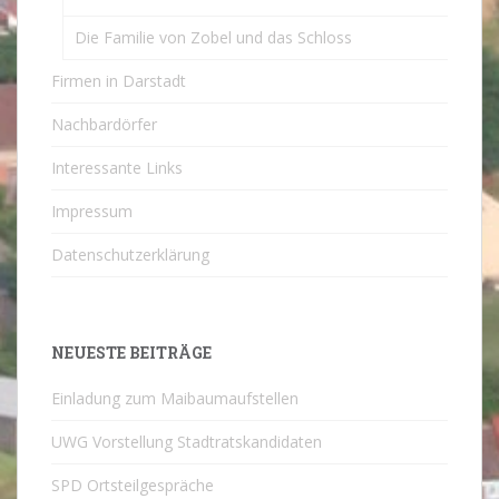
Die Familie von Zobel und das Schloss
Firmen in Darstadt
Nachbardörfer
Interessante Links
Impressum
Datenschutzerklärung
NEUESTE BEITRÄGE
Einladung zum Maibaumaufstellen
UWG Vorstellung Stadtratskandidaten
SPD Ortsteilgespräche