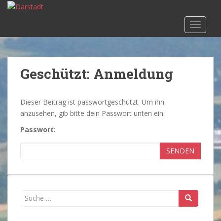
S
k
TOGGLE
i
p
t
o
Geschützt: Anmeldung
m
a
i
Dieser Beitrag ist passwortgeschützt. Um ihn
n
anzusehen, gib bitte dein Passwort unten ein:
c
Passwort:
o
n
SENDEN
t
e
n
t
Suche
nach: