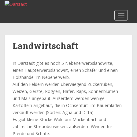
S
k
TOGGLE
i
p
t
o
Landwirtschaft
m
a
i
In Darstadt gibt es noch 5 Nebenerwerbslandwirte,
n
einen Haupterwerbslandwirt, einen Schäfer und einen
c
Holzhandel im Nebenerwerb.
o
Auf den Feldern werden überwiegend Zuckerrüben,
n
Weizen, Gerste, Roggen, Hafer, Raps, Sonnenblumen
t
und Mais angebaut. Außerdem werden wenige
e
Kartoffeln angebaut, die in Ochsenfurt im Bauernladen
n
verkauft werden (Sorten: Agria und Ditta).
t
Es gibt kleine Stücke Wald am Mückenbach und
zahlreiche Streuobstwiesen, außerdem Weiden für
Pferde und Schafe.