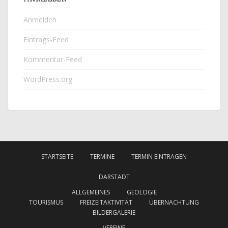
Anmelden
Eintrags-Feed
Kommentar-Feed
WordPress.org
STARTSEITE
TERMINE
TERMIN EINTRAGEN
DARSTADT
ALLGEMEINES
GEOLOGIE
TOURISMUS
FREIZEITAKTIVITÄT
ÜBERNACHTUNG
BILDERGALERIE
VEREINE