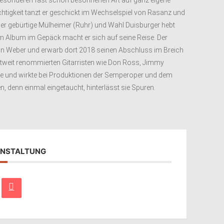
r besonderen fast schon besonnenen Art auf ganz eigene
ichtigkeit tanzt er geschickt im Wechselspiel von Rasanz und
 Der gebürtige Mülheimer (Ruhr) und Wahl Duisburger hebt
em Album im Gepäck macht er sich auf seine Reise. Der
von Weber und erwarb dort 2018 seinen Abschluss im Breich
eltweit renommierten Gitarristen wie Don Ross, Jimmy
ne und wirkte bei Produktionen der Semperoper und dem
 denn einmal eingetaucht, hinterlässt sie Spuren.
RANSTALTUNG