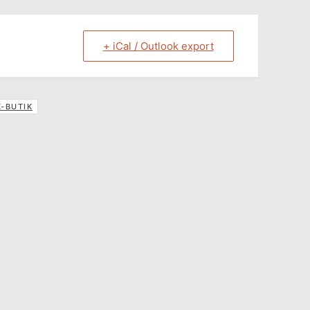
+ iCal / Outlook export
-BUTIK