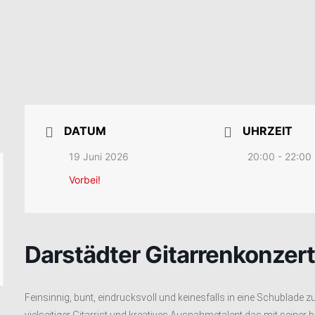
DATUM
UHRZEIT
19 Juni 2026
20:00 - 22:00
Vorbei!
Darstädter Gitarrenkonzer
Feinsinnig, bunt, eindrucksvoll und keinesfalls in eine Schublade zu