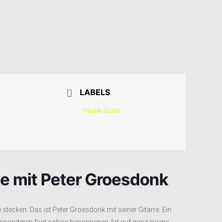
LABELS
musik-butik
te mit Peter Groesdonk
 stecken. Das ist Peter Groesdonk mit seiner Gitarre. Ein