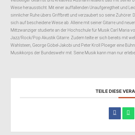
vielseitiger Gitarrist und kreatives Ausnahmetalent das mit seine
Weise heraussticht. Mit einer auffallenden Unaufgeregtheit und Le
sinnlicher Ruhe übers Griffbrett und verzaubert so seine Zuhörer.
sich auf bescheidene Weise ab. Alleine mit seiner Gitarre und neu
Mittzwanziger studierte an der Hochschule für Musik Carl Maria 
Jazz/Rock/Pop Akustik Gitarre. Zudem teilte er sich bereits mit w
Wahlsteen, George Göbel-Jakobi und Peter Kroll Ploeger eine Büh
Musikkorps der Bundeswehr mit. Seine Musik kann man nur erleben,
TEILE DIESE VE