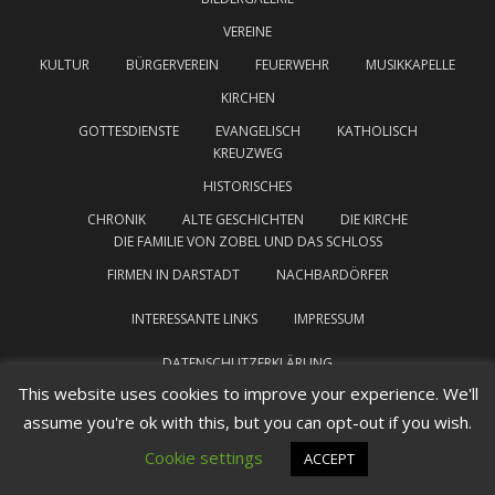
VEREINE
KULTUR
BÜRGERVEREIN
FEUERWEHR
MUSIKKAPELLE
KIRCHEN
GOTTESDIENSTE
EVANGELISCH
KATHOLISCH
KREUZWEG
HISTORISCHES
CHRONIK
ALTE GESCHICHTEN
DIE KIRCHE
DIE FAMILIE VON ZOBEL UND DAS SCHLOSS
FIRMEN IN DARSTADT
NACHBARDÖRFER
INTERESSANTE LINKS
IMPRESSUM
DATENSCHUTZERKLÄRUNG
This website uses cookies to improve your experience. We'll
Darstadt Theme von
Colorlib
Powered by
WordPress
assume you're ok with this, but you can opt-out if you wish.
Cookie settings
ACCEPT