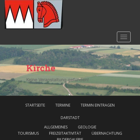
S
k
i
p
t
TOGGLE
o
m
a
i
Kirche
n
c
Keine Veranstaltung gefunden!
o
n
t
e
STARTSEITE
TERMINE
TERMIN EINTRAGEN
n
DARSTADT
t
ALLGEMEINES
GEOLOGIE
TOURISMUS
FREIZEITAKTIVITÄT
ÜBERNACHTUNG
BILDERGALERIE