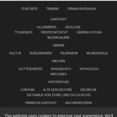
STARTSEITE
TERMINE
TERMIN EINTRAGEN
DARSTADT
ALLGEMEINES
GEOLOGIE
TOURISMUS
FREIZEITAKTIVITÄT
ÜBERNACHTUNG
BILDERGALERIE
VEREINE
KULTUR
BÜRGERVEREIN
FEUERWEHR
MUSIKKAPELLE
KIRCHEN
GOTTESDIENSTE
EVANGELISCH
KATHOLISCH
KREUZWEG
HISTORISCHES
CHRONIK
ALTE GESCHICHTEN
DIE KIRCHE
DIE FAMILIE VON ZOBEL UND DAS SCHLOSS
FIRMEN IN DARSTADT
NACHBARDÖRFER
INTERESSANTE LINKS
IMPRESSUM
This website uses cookies to improve your experience. We'll