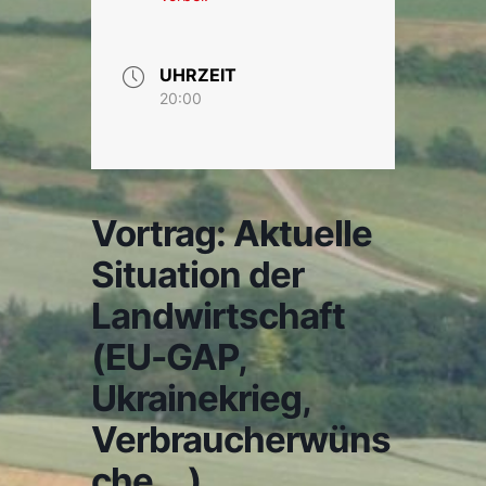
UHRZEIT
20:00
Vortrag: Aktuelle
Situation der
Landwirtschaft
(EU-GAP,
Ukrainekrieg,
Verbraucherwüns
che …)