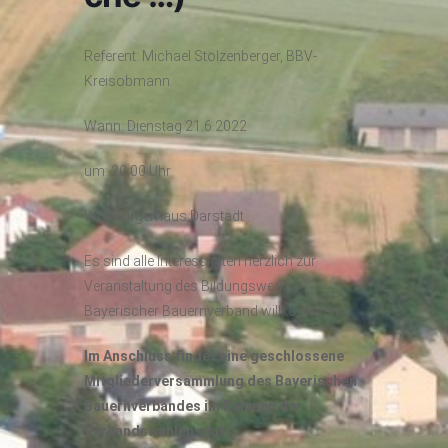
Referent: Michael Stolzenberger, BBV-
Kreisobmann
Wann: Dienstag 21.6.2022
um: 20:00 Uhr
WO: Bürgerhaus Darstadt
Es sind alle Interessierten herzlich zur
Veranstaltung des Bildungswerks
Bayerischer Bauernverband willkommen.
Im Anschluss findet eine geschlossene
Mitgliederversammlung des Bayerischen
Bauernverbandes im Rahmen der
Verbandswahlen statt.