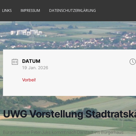
LINKS
IMPRESSUM
DATENSCHUTZERKLÄRUNG
DATUM
19 Jan. 2026
Vorbei!
UWG Vorstellung Stadtratsk
Bürgermeister Peter Juks kommt nach Darstadt ins Bürgerhaus.