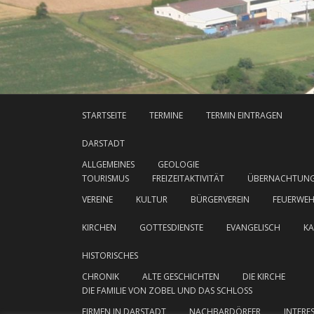
STARTSEITE
TERMINE
TERMIN EINTRAGEN
DARSTADT
ALLGEMEINES
GEOLOGIE
TOURISMUS
FREIZEITAKTIVITÄT
ÜBERNACHTUN
VEREINE
KULTUR
BÜRGERVEREIN
FEUERWE
KIRCHEN
GOTTESDIENSTE
EVANGELISCH
KA
HISTORISCHES
CHRONIK
ALTE GESCHICHTEN
DIE KIRCHE
DIE FAMILIE VON ZOBEL UND DAS SCHLOSS
FIRMEN IN DARSTADT
NACHBARDÖRFER
INTERE