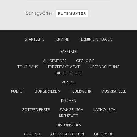
Schlagwörter:
PUTZMUNTER
STARTSEITE
TERMINE
TERMIN EINTRAGEN
DARSTADT
ALLGEMEINES
GEOLOGIE
TOURISMUS
FREIZEITAKTIVITÄT
ÜBERNACHTUNG
BILDERGALERIE
VEREINE
KULTUR
BÜRGERVEREIN
FEUERWEHR
MUSIKKAPELLE
KIRCHEN
GOTTESDIENSTE
EVANGELISCH
KATHOLISCH
KREUZWEG
HISTORISCHES
CHRONIK
ALTE GESCHICHTEN
DIE KIRCHE