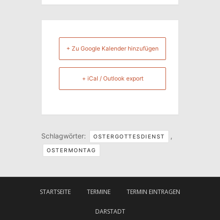
+ Zu Google Kalender hinzufügen
+ iCal / Outlook export
Schlagwörter:
,
OSTERGOTTESDIENST
OSTERMONTAG
STARTSEITE
TERMINE
TERMIN EINTRAGEN
DARSTADT