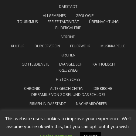
DARSTADT
ALLGEMEINES
GEOLOGIE
TOURISMUS
FREIZEITAKTIVITÄT
ÜBERNACHTUNG
BILDERGALERIE
VEREINE
KULTUR
BÜRGERVEREIN
FEUERWEHR
MUSIKKAPELLE
KIRCHEN
GOTTESDIENSTE
EVANGELISCH
KATHOLISCH
KREUZWEG
HISTORISCHES
CHRONIK
ALTE GESCHICHTEN
DIE KIRCHE
DIE FAMILIE VON ZOBEL UND DAS SCHLOSS
FIRMEN IN DARSTADT
NACHBARDÖRFER
INTERESSANTE LINKS
IMPRESSUM
This website uses cookies to improve your experience. We'll
assume you're ok with this, but you can opt-out if you wish.
DATENSCHUTZERKLÄRUNG