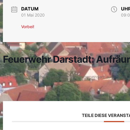
DATUM
UHR
01 Mai 2020
09:0
Vorbei!
Feuerwehr Darstadt: Aufräu
Die Sachen vom Maibaumaufstellen werden gemeinsam aufgeräumt.
TEILE DIESE VERANS